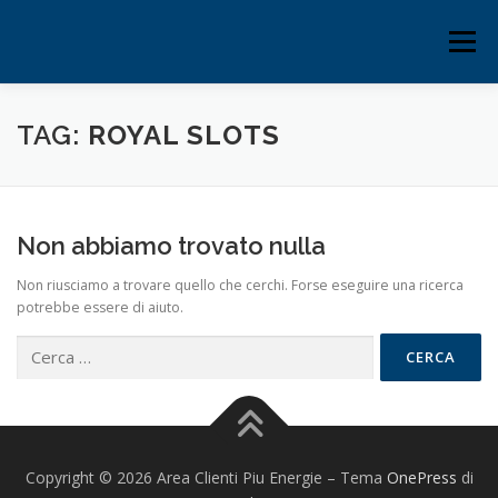
Passa
al
Menu
contenuto
HOME
REGISTRAZIONE
TAG:
ROYAL SLOTS
Non abbiamo trovato nulla
Non riusciamo a trovare quello che cerchi. Forse eseguire una ricerca
potrebbe essere di aiuto.
Ricerca
per:
Copyright © 2026 Area Clienti Piu Energie
–
Tema
OnePress
di