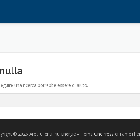
nulla
eguire una ricerca potrebbe essere di aiuto.
yright © 2026 Area Clienti Piu Energie
–
Tema
OnePress
di FameThe