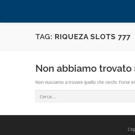
Passa
al
contenuto
TAG:
RIQUEZA SLOTS 777
Non abbiamo trovato 
Non riusciamo a trovare quello che cerchi. Forse es
Ricerca
per:
Cop